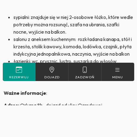
sypialni: znajduje się w niej 2-osobowe łóżko, które wedle
potrzeby można rozsunąć, szafa na ubrania, szafki
nocne, wyjście na balkon.
salonu z aneksem kuchennym: rozkładana kanapa, stół i
krzesła, stolik kawowy, komoda, lodówka, czajnik, płyta
indykcyjna jednopalnikowa, naczynia, wyjście na balkon
łazienki: wc, prysznic, lustro, suszarka do włosów
balkonu: meble wypoczynkowe
REZERWUJ
DOJAZD
ZADZWOŃ
MENU
Ważne informacje
:
Adres:
Orkana 8b- dojazd od ulicy Ogrodowej
Parking:
darmowy parking wzdłuż ulicy- w miarę dostępności
miejsc