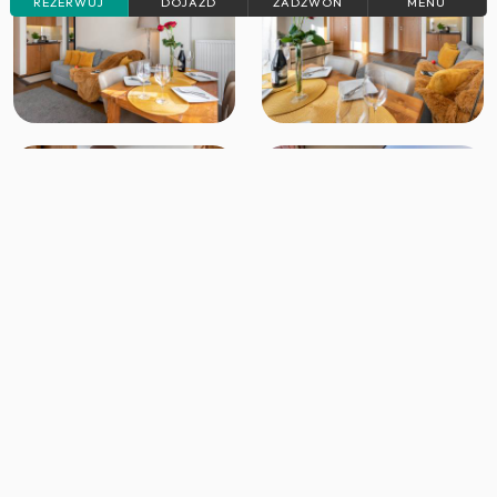
REZERWUJ
DOJAZD
ZADZWOŃ
MENU