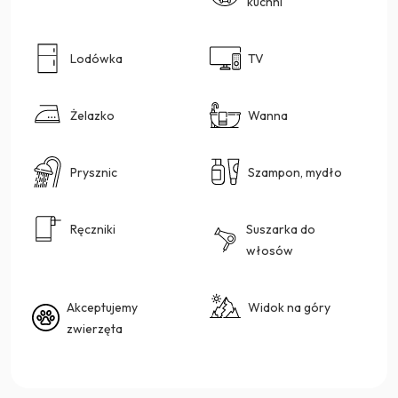
kuchni
Lodówka
TV
Żelazko
Wanna
Prysznic
Szampon, mydło
Ręczniki
Suszarka do
włosów
Akceptujemy
Widok na góry
zwierzęta